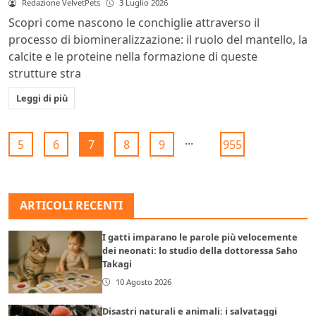
Redazione VelvetPets
3 Luglio 2026
Scopri come nascono le conchiglie attraverso il
processo di biomineralizzazione: il ruolo del mantello, la
calcite e le proteine nella formazione di queste
strutture stra
Leggi di più
...
5
6
7
8
9
955
ARTICOLI RECENTI
I gatti imparano le parole più velocemente
dei neonati: lo studio della dottoressa Saho
Takagi
10 Agosto 2026
Disastri naturali e animali: i salvataggi