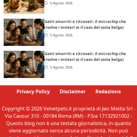
6 Agosto 2026
Gatti smarriti e ritrovati: il microchip che
risolve i misteri (e il caso del sosia belga)
5 Agosto 2026
Gatti smarriti e ritrovati: il microchip che
risolve i misteri (e il caso del sosia belga)
5 Agosto 2026
Privacy Policy
Disclaimer
Redazione
Copyright © 2026 Velvetpets.it proprietà di Jws Media Srl -
Via Cavour 310 - 00184 Roma (RM) - P.Iva 17132921002 -
Questo blog non è una testata giornalistica, in quanto
viene aggiornato senza alcuna periodicità. Non può