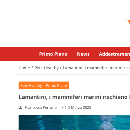
Primo Piano
News
Addestramen
/
/
Home
Pets Healthy
Lamantini, i mammiferi marini risc
Pets Healthy
Primo Piano
Lamantini, i mammiferi marini rischiano l
Francesca Perrone
-
5 Marzo 2022