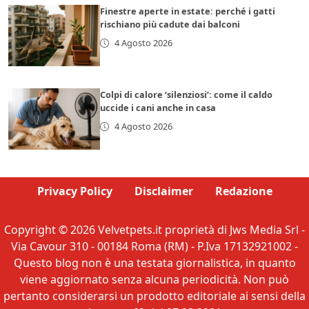
Finestre aperte in estate: perché i gatti
rischiano più cadute dai balconi
4 Agosto 2026
Colpi di calore ‘silenziosi’: come il caldo
uccide i cani anche in casa
4 Agosto 2026
Privacy Policy
Disclaimer
Redazione
Copyright © 2026 Velvetpets.it proprietà di Jws Media Srl -
Via Cavour 310 - 00184 Roma (RM) - P.Iva 17132921002 -
Questo blog non è una testata giornalistica, in quanto
viene aggiornato senza alcuna periodicità. Non può
pertanto considerarsi un prodotto editoriale ai sensi della