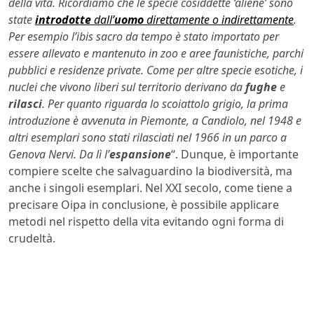
della vita. Ricordiamo che le specie cosiddette ‘aliene’ sono
state
introdotte
dall’
uomo
direttamente o indirettamente
.
Per esempio l’ibis sacro da tempo è stato importato per
essere allevato e mantenuto in zoo e aree faunistiche, parchi
pubblici e residenze private. Come per altre specie esotiche, i
nuclei che vivono liberi sul territorio derivano da
fughe
e
rilasci
. Per quanto riguarda lo scoiattolo grigio, la prima
introduzione è avvenuta in Piemonte, a Candiolo, nel 1948 e
altri esemplari sono stati rilasciati nel 1966 in un parco a
Genova Nervi. Da lì l’
espansione
“. Dunque, è importante
compiere scelte che salvaguardino la biodiversità, ma
anche i singoli esemplari. Nel XXI secolo, come tiene a
precisare Oipa in conclusione, è possibile applicare
metodi nel rispetto della vita evitando ogni forma di
crudeltà.