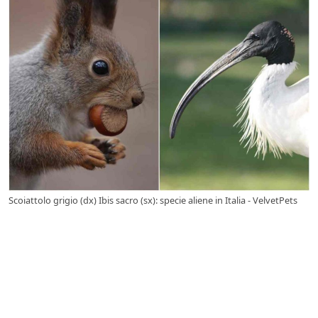
Scoiattolo grigio (dx) Ibis sacro (sx): specie aliene in Italia - VelvetPets