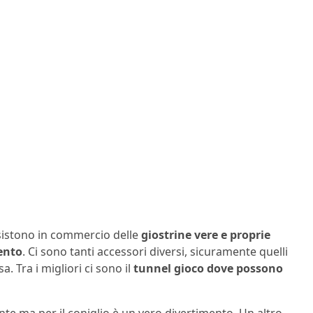
esistono in commercio delle
giostrine
vere e proprie
ento
. Ci sono tanti accessori diversi, sicuramente quelli
a. Tra i migliori ci sono il
tunnel gioco
dove possono
te ma per il coniglio è un vero divertimento. Un altro