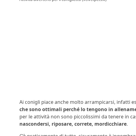
Ai conigli piace anche molto arrampicarsi, infatti 
che sono ottimali perché lo tengono in allenam
per le attività non sono piccolissimi da tenere in cas
nascondersi, riposare, correte, mordicchiare
.
C’è praticamente di tutto, sicuramente è ingombran