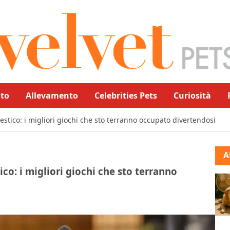
to
Allevamento
Celebrities Pets
Curiosità
stico: i migliori giochi che sto terranno occupato divertendosi
A
o: i migliori giochi che sto terranno