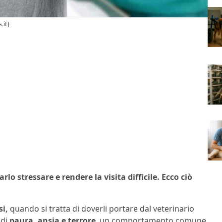
.it)
rlo stressare e rendere la visita difficile. Ecco ciò
si,
quando si tratta di doverli portare dal veterinario
 di
paura, ansia e terrore
, un comportamento comune