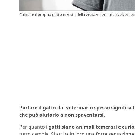
Calmare il proprio gatto in vista della visita veterinaria (velvetpets
Portare il gatto dal veterinario spesso significa fa
che può aiutarlo a non spaventarsi.
Per quanto i
gatti
siano animali temerari e curio
tutto cambia. Si attiva in loro una forte sensazione