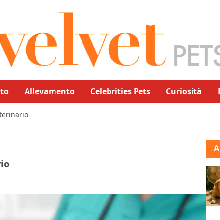
to
Allevamento
Celebrities Pets
Curiosità
terinario
A
rio