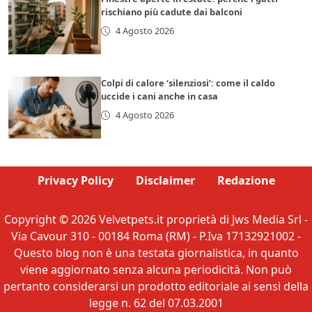
rischiano più cadute dai balconi
4 Agosto 2026
Colpi di calore ‘silenziosi’: come il caldo
uccide i cani anche in casa
4 Agosto 2026
Privacy Policy
Disclaimer
Redazione
Copyright © 2026 Velvetpets.it proprietà di Jws Media Srl -
Via Cavour 310 - 00184 Roma (RM) - P.Iva 17132921002 -
Questo blog non è una testata giornalistica, in quanto
viene aggiornato senza alcuna periodicità. Non può
pertanto considerarsi un prodotto editoriale ai sensi della
legge n. 62 del 07.03.2001