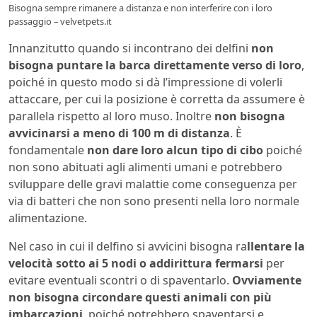
Bisogna sempre rimanere a distanza e non interferire con i loro
passaggio – velvetpets.it
Innanzitutto quando si incontrano dei delfini
non
bisogna puntare la barca direttamente verso di loro
,
poiché in questo modo si dà l’impressione di volerli
attaccare, per cui la posizione è corretta da assumere è
parallela rispetto al loro muso. Inoltre
non bisogna
avvicinarsi a meno di 100 m di distanza
. È
fondamentale
non dare loro alcun tipo di cibo
poiché
non sono abituati agli alimenti umani e potrebbero
sviluppare delle gravi malattie come conseguenza per
via di batteri che non sono presenti nella loro normale
alimentazione.
Nel caso in cui il delfino si avvicini bisogna ra
llentare la
velocità sotto ai 5 nodi o addirittura fermarsi
per
evitare eventuali scontri o di spaventarlo.
Ovviamente
non bisogna circondare questi animali con più
imbarcazioni
, poiché potrebbero spaventarsi e