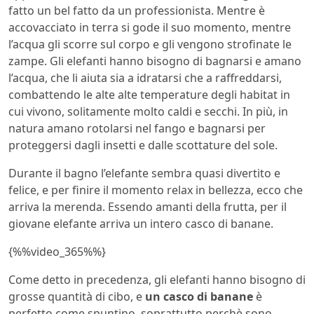
fatto un bel fatto da un professionista. Mentre è
accovacciato in terra si gode il suo momento, mentre
l’acqua gli scorre sul corpo e gli vengono strofinate le
zampe. Gli elefanti hanno bisogno di bagnarsi e amano
l’acqua, che li aiuta sia a idratarsi che a raffreddarsi,
combattendo le alte alte temperature degli habitat in
cui vivono, solitamente molto caldi e secchi. In più, in
natura amano rotolarsi nel fango e bagnarsi per
proteggersi dagli insetti e dalle scottature del sole.
Durante il bagno l’elefante sembra quasi divertito e
felice, e per finire il momento relax in bellezza, ecco che
arriva la merenda. Essendo amanti della frutta, per il
giovane elefante arriva un intero casco di banane.
{%%video_365%%}
Come detto in precedenza, gli elefanti hanno bisogno di
grosse quantità di cibo, e
un casco di banane
è
perfetto come spuntino, soprattutto perchè sono