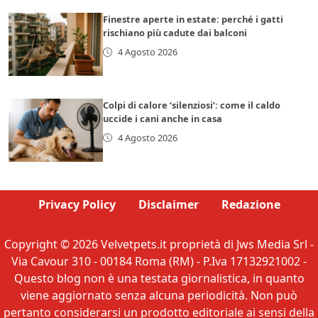
Finestre aperte in estate: perché i gatti
rischiano più cadute dai balconi
4 Agosto 2026
Colpi di calore ‘silenziosi’: come il caldo
uccide i cani anche in casa
4 Agosto 2026
Privacy Policy
Disclaimer
Redazione
Copyright © 2026 Velvetpets.it proprietà di Jws Media Srl -
Via Cavour 310 - 00184 Roma (RM) - P.Iva 17132921002 -
Questo blog non è una testata giornalistica, in quanto
viene aggiornato senza alcuna periodicità. Non può
pertanto considerarsi un prodotto editoriale ai sensi della