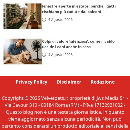
Finestre aperte in estate: perché i gatti
rischiano più cadute dai balconi
4 Agosto 2026
Colpi di calore ‘silenziosi’: come il caldo
uccide i cani anche in casa
4 Agosto 2026
Privacy Policy
Disclaimer
Redazione
Copyright © 2026 Velvetpets.it proprietà di Jws Media Srl -
Via Cavour 310 - 00184 Roma (RM) - P.Iva 17132921002 -
Questo blog non è una testata giornalistica, in quanto
viene aggiornato senza alcuna periodicità. Non può
pertanto considerarsi un prodotto editoriale ai sensi della