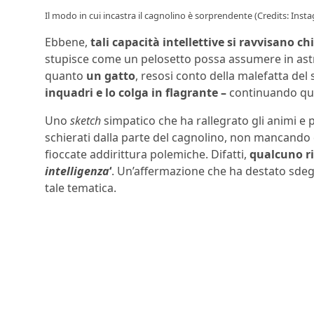
Il modo in cui incastra il cagnolino è sorprendente (Credits: Inst
Ebbene,
tali capacità intellettive si ravvisano c
stupisce come un pelosetto possa assumere in astra
quanto
un gatto
, resosi conto della malefatta de
inquadri e lo colga in flagrante –
continuando que
Uno
sketch
simpatico che ha rallegrato gli animi e 
schierati dalla parte del cagnolino, non mancando 
fioccate addirittura polemiche. Difatti,
qualcuno rit
intelligenza
‘
. Un’affermazione che ha destato sdeg
tale tematica.