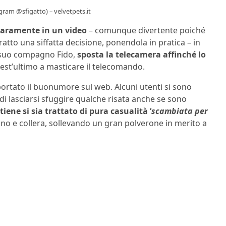
agram @sfigatto) – velvetpets.it
hiaramente in un video
– comunque divertente poiché
tto una siffatta decisione, ponendola in pratica – in
l suo compagno Fido,
sposta la telecamera affinché lo
st’ultimo a masticare il telecomando.
portato il buonumore sul web. Alcuni utenti si sono
di lasciarsi sfuggire qualche risata anche se sono
iene si sia trattato di pura casualità ‘
scambiata per
no e collera, sollevando un gran polverone in merito a