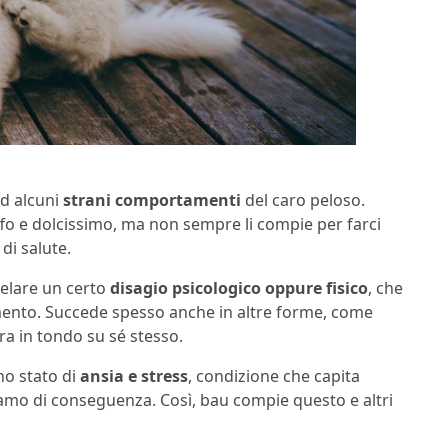
d alcuni
strani comportamenti
del caro peloso.
ffo e dolcissimo, ma non sempre li compie per farci
i salute.
velare un certo
disagio psicologico oppure fisico
, che
mento. Succede spesso anche in altre forme, come
a in tondo su sé stesso.
o stato di
ansia e stress
, condizione che capita
amo di conseguenza. Così, bau compie questo e altri