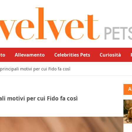
to
Allevamento
Celebrities Pets
Curiosità
 principali motivi per cui Fido fa così
A
ali motivi per cui Fido fa così