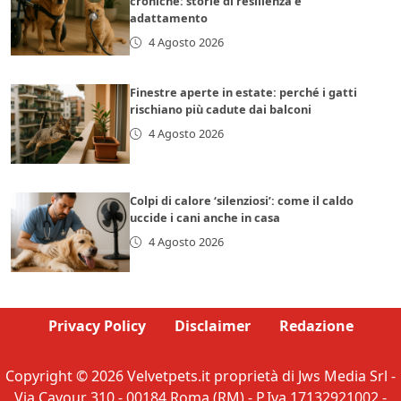
croniche: storie di resilienza e
adattamento
4 Agosto 2026
Finestre aperte in estate: perché i gatti
rischiano più cadute dai balconi
4 Agosto 2026
Colpi di calore ‘silenziosi’: come il caldo
uccide i cani anche in casa
4 Agosto 2026
Privacy Policy
Disclaimer
Redazione
Copyright © 2026 Velvetpets.it proprietà di Jws Media Srl -
Via Cavour 310 - 00184 Roma (RM) - P.Iva 17132921002 -