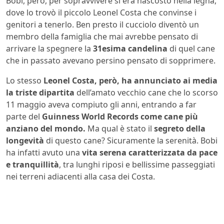
Bobi, però, per sopravvivere si era nascosto nella legna,
dove lo trovò il piccolo Leonel Costa che convinse i
genitori a tenerlo. Ben presto il cucciolo diventò un
membro della famiglia che mai avrebbe pensato di
arrivare la spegnere la
31esima candelina
di quel cane
che in passato avevano persino pensato di sopprimere.
Lo stesso
Leonel Costa, però, ha annunciato ai media
la triste dipartita
dell’amato vecchio cane che lo scorso
11 maggio aveva compiuto gli anni, entrando a far
parte del
Guinness World Records come cane più
anziano del mondo.
Ma qual è stato il
segreto della
longevità
di questo cane? Sicuramente la serenità. Bobi
ha infatti avuto una
vita serena caratterizzata da pace
e tranquillità
, tra lunghi riposi e bellissime passeggiati
nei terreni adiacenti alla casa dei Costa.