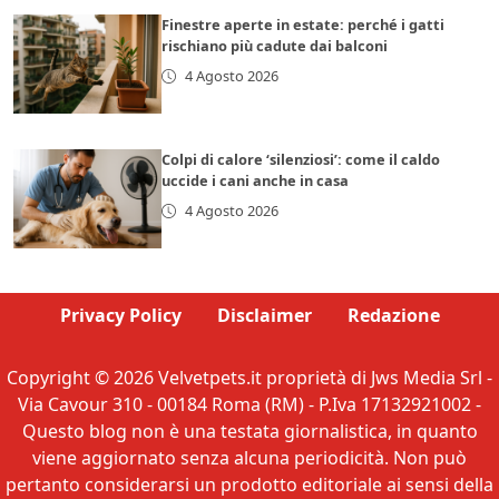
Finestre aperte in estate: perché i gatti
rischiano più cadute dai balconi
4 Agosto 2026
Colpi di calore ‘silenziosi’: come il caldo
uccide i cani anche in casa
4 Agosto 2026
Privacy Policy
Disclaimer
Redazione
Copyright © 2026 Velvetpets.it proprietà di Jws Media Srl -
Via Cavour 310 - 00184 Roma (RM) - P.Iva 17132921002 -
Questo blog non è una testata giornalistica, in quanto
viene aggiornato senza alcuna periodicità. Non può
pertanto considerarsi un prodotto editoriale ai sensi della