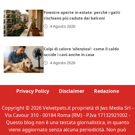
Finestre aperte in estate: perché i gatti
rischiano più cadute dai balconi
4 Agosto 2026
Colpi di calore ‘silenziosi’: come il caldo
uccide i cani anche in casa
4 Agosto 2026
Privacy Policy
Disclaimer
Redazione
Copyright © 2026 Velvetpets.it proprietà di Jws Media Srl -
Via Cavour 310 - 00184 Roma (RM) - P.Iva 17132921002 -
Questo blog non è una testata giornalistica, in quanto
viene aggiornato senza alcuna periodicità. Non può