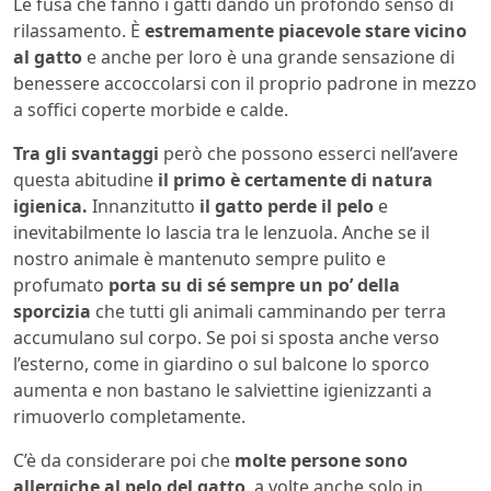
Le fusa che fanno i gatti dando un profondo senso di
rilassamento. È
estremamente piacevole stare vicino
al gatto
e anche per loro è una grande sensazione di
benessere accoccolarsi con il proprio padrone in mezzo
a soffici coperte morbide e calde.
Tra gli svantaggi
però che possono esserci nell’avere
questa abitudine
il primo è certamente di natura
igienica.
Innanzitutto
il gatto perde il pelo
e
inevitabilmente lo lascia tra le lenzuola. Anche se il
nostro animale è mantenuto sempre pulito e
profumato
porta su di sé sempre un po’ della
sporcizia
che tutti gli animali camminando per terra
accumulano sul corpo. Se poi si sposta anche verso
l’esterno, come in giardino o sul balcone lo sporco
aumenta e non bastano le salviettine igienizzanti a
rimuoverlo completamente.
C’è da considerare poi che
molte persone sono
allergiche al pelo del gatto
, a volte anche solo in