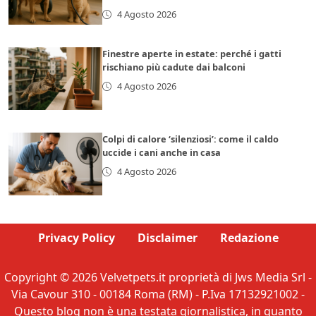
4 Agosto 2026
Finestre aperte in estate: perché i gatti
rischiano più cadute dai balconi
4 Agosto 2026
Colpi di calore ‘silenziosi’: come il caldo
uccide i cani anche in casa
4 Agosto 2026
Privacy Policy
Disclaimer
Redazione
Copyright © 2026 Velvetpets.it proprietà di Jws Media Srl -
Via Cavour 310 - 00184 Roma (RM) - P.Iva 17132921002 -
Questo blog non è una testata giornalistica, in quanto