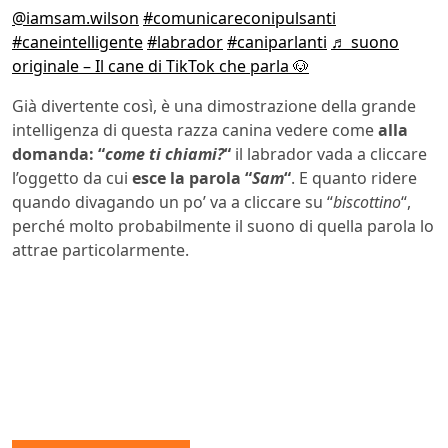
@iamsam.wilson
#comunicareconipulsanti
#caneintelligente
#labrador
#caniparlanti
♬ suono
originale – Il cane di TikTok che parla 🐶
Già divertente così, è una dimostrazione della grande
intelligenza di questa razza canina vedere come
alla
domanda: “
come ti chiami?
“
il labrador vada a cliccare
l’oggetto da cui
esce la parola “
Sam
“
. E quanto ridere
quando divagando un po’ va a cliccare su “
biscottino
“,
perché molto probabilmente il suono di quella parola lo
attrae particolarmente.