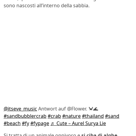
sono nascosti all’interno della sabbia.
@itseve_music
Antwort auf @Flower. 🦀🌊
#sandbubblercrab
#crab
#nature
#thailand
#sand
#beach
#fy
#fypage
♬ Cute – Aurel Surya Lie
Si tratta di un animale onnivoro e
si ciba di alghe