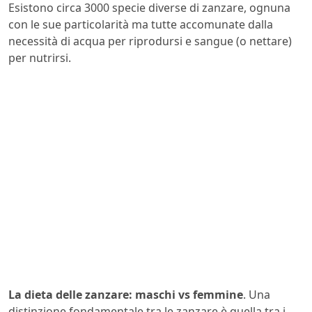
Esistono circa 3000 specie diverse di zanzare, ognuna
con le sue particolarità ma tutte accomunate dalla
necessità di acqua per riprodursi e sangue (o nettare)
per nutrirsi.
La dieta delle zanzare: maschi vs femmine
. Una
distinzione fondamentale tra le zanzare è quella tra i