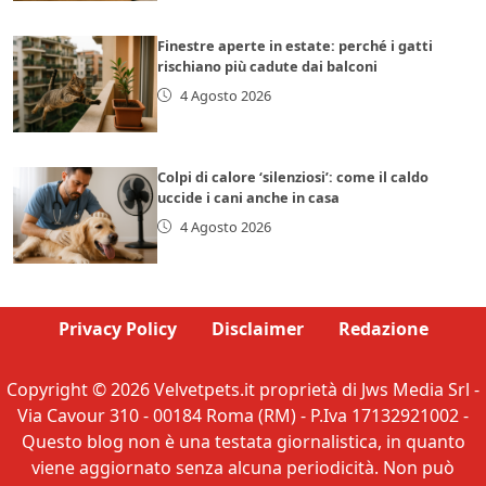
Finestre aperte in estate: perché i gatti
rischiano più cadute dai balconi
4 Agosto 2026
Colpi di calore ‘silenziosi’: come il caldo
uccide i cani anche in casa
4 Agosto 2026
Privacy Policy
Disclaimer
Redazione
Copyright © 2026 Velvetpets.it proprietà di Jws Media Srl -
Via Cavour 310 - 00184 Roma (RM) - P.Iva 17132921002 -
Questo blog non è una testata giornalistica, in quanto
viene aggiornato senza alcuna periodicità. Non può