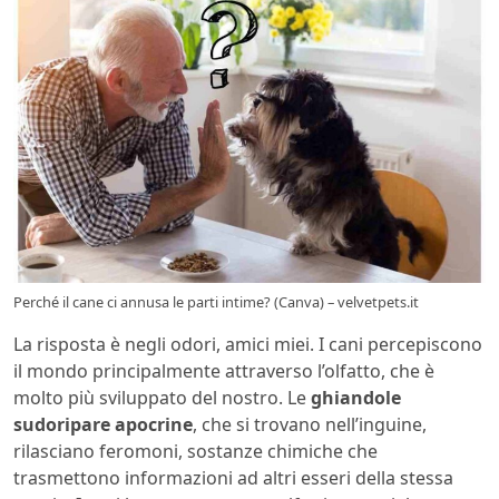
Perché il cane ci annusa le parti intime? (Canva) – velvetpets.it
La risposta è negli odori, amici miei. I cani percepiscono
il mondo principalmente attraverso l’olfatto, che è
molto più sviluppato del nostro. Le
ghiandole
sudoripare apocrine
, che si trovano nell’inguine,
rilasciano feromoni, sostanze chimiche che
trasmettono informazioni ad altri esseri della stessa