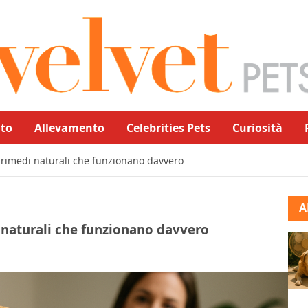
to
Allevamento
Celebrities Pets
Curiosità
ai rimedi naturali che funzionano davvero
A
di naturali che funzionano davvero