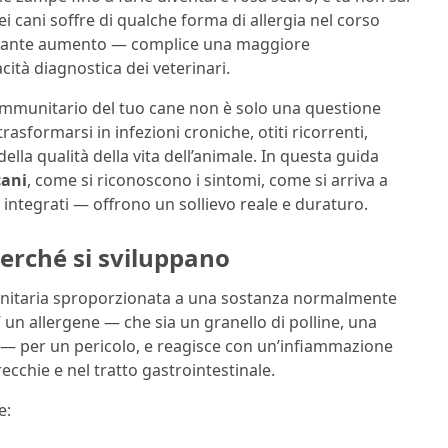
i cani soffre di qualche forma di allergia nel corso
 costante aumento — complice una maggiore
ità diagnostica dei veterinari.
 immunitario del tuo cane non è solo una questione
rasformarsi in infezioni croniche, otiti ricorrenti,
ella qualità della vita dell’animale. In questa guida
cani
, come si riconoscono i sintomi, come si arriva a
 integrati — offrono un sollievo reale e duraturo.
perché si sviluppano
munitaria sproporzionata a una sostanza normalmente
 un allergene — che sia un granello di polline, una
co — per un pericolo, e reagisce con un’infiammazione
ecchie e nel tratto gastrointestinale.
e: