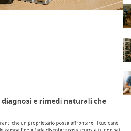
, diagnosi e rimedi naturali che
ranti che un proprietario possa affrontare: il tuo cane
a le zampe fino a farle diventare rosa scuro, e tu non sai