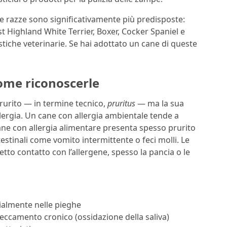
une razze sono significativamente più predisposte:
t Highland White Terrier, Boxer, Cocker Spaniel e
tiche veterinarie. Se hai adottato un cane di queste
come riconoscerle
prurito — in termine tecnico,
pruritus
— ma la sua
allergia. Un cane con allergia ambientale tende a
n cane con allergia alimentare presenta spesso prurito
stinali come vomito intermittente o feci molli. Le
etto contatto con l’allergene, spesso la pancia o le
ialmente nelle pieghe
eccamento cronico (ossidazione della saliva)