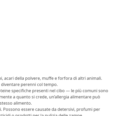
, acari della polvere, muffe e forfora di altri animali.
a diventare perenni col tempo.
teine specifiche presenti nel cibo — le più comuni sono
amente a quanto si crede, un’allergia alimentare può
stesso alimento.
. Possono essere causate da detersivi, profumi per
sticidi o prodotti per la pulizia delle zampe.