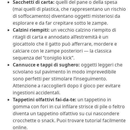
Sacchetti di carta:
quelli del pane o della spesa
(mai quelli di plastica, che rappresentano un rischio
di soffocamento) diventano oggetti misteriosi da
esplorare e da far crepitare sotto le zampe.
Calzini riempiti:
un vecchio calzino riempito di
ritagli di carta e annodato all’estremità è un
giocattolo che il gatto può afferrare, mordere e
calciare con le zampe posteriori — la classica
sequenza del “coniglio kick”.
Cannucce e tappi di sughero:
oggetti leggeri che
scivolano sul pavimento in modo imprevedibile
sono perfetti per stimolare l’inseguimento.
Attenzione a raccoglierli dopo il gioco per evitare
ingestioni accidentali.
Tappetini olfattivi fai-da-te:
un tappetino in
gomma con fori in cui infilare strisce di pile o feltro
diventa un tappetino olfattivo su cui nascondere
crocchette o snack. Puoi trovare tutorial facilmente
online.