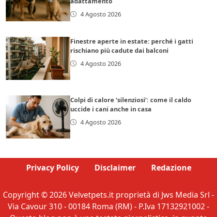
adattamento
4 Agosto 2026
Finestre aperte in estate: perché i gatti
rischiano più cadute dai balconi
4 Agosto 2026
Colpi di calore ‘silenziosi’: come il caldo
uccide i cani anche in casa
4 Agosto 2026
Privacy Policy
Disclaimer
Redazione
Copyright © 2026 Velvetpets.it proprietà di Jws Media Srl -
Via Cavour 310 - 00184 Roma (RM) - P.Iva 17132921002 -