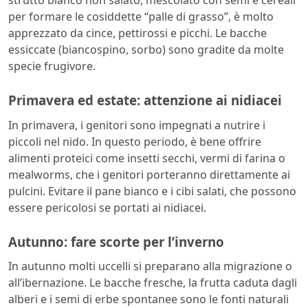
strutto bianco non salato, mescolato con semi e cereali
per formare le cosiddette “palle di grasso”, è molto
apprezzato da cince, pettirossi e picchi. Le bacche
essiccate (biancospino, sorbo) sono gradite da molte
specie frugivore.
Primavera ed estate: attenzione ai nidiacei
In primavera, i genitori sono impegnati a nutrire i
piccoli nel nido. In questo periodo, è bene offrire
alimenti proteici come insetti secchi, vermi di farina o
mealworms, che i genitori porteranno direttamente ai
pulcini. Evitare il pane bianco e i cibi salati, che possono
essere pericolosi se portati ai nidiacei.
Autunno: fare scorte per l’inverno
In autunno molti uccelli si preparano alla migrazione o
all’ibernazione. Le bacche fresche, la frutta caduta dagli
alberi e i semi di erbe spontanee sono le fonti naturali