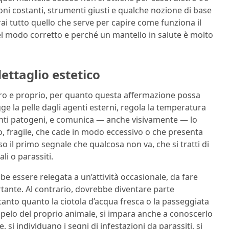
ioni costanti, strumenti giusti e qualche nozione di base
rai tutto quello che serve per capire come funziona il
el modo corretto e perché un mantello in salute è molto
dettaglio estetico
vero e proprio, per quanto questa affermazione possa
e la pelle dagli agenti esterni, regola la temperatura
enti patogeni, e comunica — anche visivamente — lo
o, fragile, che cade in modo eccessivo o che presenta
 il primo segnale che qualcosa non va, che si tratti di
i o parassiti.
e essere relegata a un’attività occasionale, da fare
rtante. Al contrario, dovrebbe diventare parte
tanto quanto la ciotola d’acqua fresca o la passeggiata
 pelo del proprio animale, si impara anche a conoscerlo
si individuano i segni di infestazioni da parassiti, si