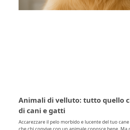
Animali di velluto: tutto quello 
di cani e gatti
Accarezzare il pelo morbido e lucente del tuo cane o
che chi convive con un animale conosce bene. Ma qu