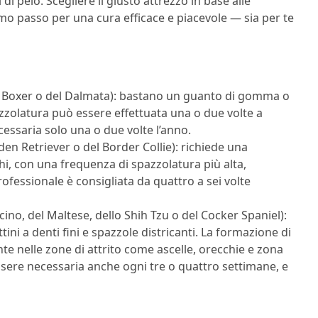
di pelo. Scegliere il giusto attrezzo in base alle
rimo passo per una cura efficace e piacevole — sia per te
l Boxer o del Dalmata): bastano un guanto di gomma o
zzolatura può essere effettuata una o due volte a
cessaria solo una o due volte l’anno.
en Retriever o del Border Collie): richiede una
hi, con una frequenza di spazzolatura più alta,
ofessionale è consigliata da quattro a sei volte
no, del Maltese, dello Shih Tzu o del Cocker Spaniel):
ini a denti fini e spazzole districanti. La formazione di
te nelle zone di attrito come ascelle, orecchie e zona
ssere necessaria anche ogni tre o quattro settimane, e