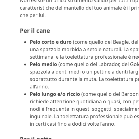
Non esiste un unico strumento valido per tutti i tipi 
caratteristiche del mantello del tuo animale è il p
che per lui.
Per il cane
Pelo corto e duro
(come quello del Beagle, de
una spazzola morbida a setole naturali. La spa
settimana, e la toelettatura professionale è ne
Pelo medio
(come quello del Labrador, del Gold
spazzola a denti medi o un pettine a denti larg
soprattutto durante la muta. La toelettatura pr
all’anno.
Pelo lungo e/o riccio
(come quello del Barbonci
richiede attenzione quotidiana o quasi, con pett
nodi è frequente in questi soggetti, specialmen
inguinale. La toelettatura professionale può e
in certi casi fino a dodici volte l’anno.