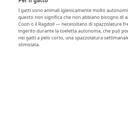
Per il gatto
I gatti sono animali igienicamente molto autonomi: 
questo non significa che non abbiano bisogno di aiu
Coon o il Ragdoll — necessitano di spazzolature fre
ingerito durante la toeletta autonoma, che può port
nei gatti a pelo corto, una spazzolatura settimanal
stimolata.