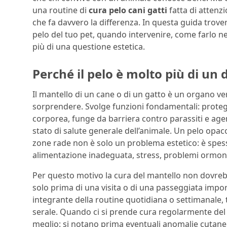
una routine di
cura pelo cani gatti
fatta di attenz
che fa davvero la differenza. In questa guida trove
pelo del tuo pet, quando intervenire, come farlo n
più di una questione estetica.
Perché il pelo è molto più di un 
Il mantello di un cane o di un gatto è un organo 
sorprendere. Svolge funzioni fondamentali: protegg
corporea, funge da barriera contro parassiti e ag
stato di salute generale dell’animale. Un pelo opac
zone rade non è solo un problema estetico: è spesso
alimentazione inadeguata, stress, problemi ormonal
Per questo motivo la cura del mantello non dovrebb
solo prima di una visita o di una passeggiata impo
integrante della routine quotidiana o settimanale, 
serale. Quando ci si prende cura regolarmente del
meglio: si notano prima eventuali anomalie cutanee, 