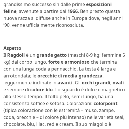
grandissimo successo sin dalle prime
esposizioni
feline
, avvenute a partire dal
1966
. Ben presto questa
nuova razza si diffuse anche in Europa dove, negli anni
’90, venne ufficialmente riconosciuta.
Aspetto
Il
Ragdoll
è un
grande gatto
(maschi 8-9 kg; femmine 5
kg) dal corpo lungo,
forte
e
armonioso
che termina
con una lunga coda a pennacchio. La testa è larga e
arrotondata; le
orecchie
di
media grandezza
,
leggermente inclinate in
avanti
. Gli
occhi
grandi
,
ovali
e sempre di
colore blu
. Lo sguardo è dolce e magnetico
allo stesso tempo. Il folto pelo, semi-lungo, ha una
consistenza soffice e setosa. Colorazioni:
colorpoint
(tipica colorazione con le estremità – muso, zampe,
coda, orecchie – di colore più intenso) nelle varietà seal,
chocolate, blu, lilac, red e cream. Il suo miagolio è