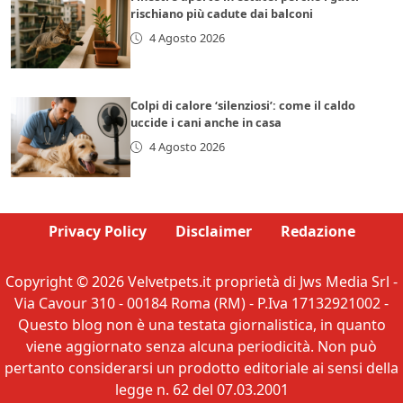
rischiano più cadute dai balconi
4 Agosto 2026
Colpi di calore ‘silenziosi’: come il caldo
uccide i cani anche in casa
4 Agosto 2026
Privacy Policy
Disclaimer
Redazione
Copyright © 2026 Velvetpets.it proprietà di Jws Media Srl -
Via Cavour 310 - 00184 Roma (RM) - P.Iva 17132921002 -
Questo blog non è una testata giornalistica, in quanto
viene aggiornato senza alcuna periodicità. Non può
pertanto considerarsi un prodotto editoriale ai sensi della
legge n. 62 del 07.03.2001