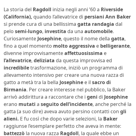
La storia del
Ragdoll
inizia negli anni ’60 a
Riverside
(California),
quando l’allevatrice di
persiani
Ann Baker
si prende cura di una bellissima
gatta
randagia
dal
pelo
semi-lungo
,
investita
da una
automobile
.
Curiosamente
Josephine
, questo il nome della
gatta
,
fino a quel momento
molto aggressiva
e
belligerante
,
divenne improvvisamente
affettuosissima
e
l’allevatrice
,
deliziata
da questa improvvisa ed
incredibile
trasformazione, iniziò un programma di
allevamento intensivo per creare una nuova razza di
gatto a metà tra la bella
Josephine
e il
sacro di
Birmania
. Per creare interesse nel pubblico, la Baker
arrivò addirittura a raccontare che i
geni
di
Josephine
erano
mutati
a
seguito
dell’incidente
, anche perché la
gatta (a suo dire) aveva avuto persino contatti con
gli
alieni.
E fu così che dopo varie selezioni, la
Baker
raggiunse l’esemplare perfetto che aveva in mente:
battezzò
la nuova razza
Ragdoll
, la quale ebbe un