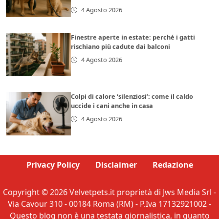
4 Agosto 2026
Finestre aperte in estate: perché i gatti
rischiano più cadute dai balconi
4 Agosto 2026
Colpi di calore ‘silenziosi’: come il caldo
uccide i cani anche in casa
4 Agosto 2026
Privacy Policy
Disclaimer
Redazione
Copyright © 2026 Velvetpets.it proprietà di Jws Media Srl -
Via Cavour 310 - 00184 Roma (RM) - P.Iva 17132921002 -
Questo blog non è una testata giornalistica, in quanto