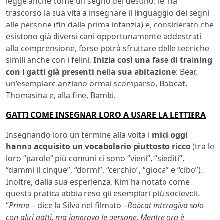
legge anche come un segno del destino: lei ha
trascorso la sua vita a insegnare il linguaggio dei segni
alle persone (fin dalla prima infanzia) e, considerato che
esistono già diversi cani opportunamente addestrati
alla comprensione, forse potrà sfruttare delle tecniche
simili anche con i felini.
Inizia così una fase di training
con i gatti già presenti nella sua abitazione
: Bear,
un’esemplare anziano ormai scomparso, Bobcat,
Thomasina e, alla fine, Bambi.
GATTI COME INSEGNAR LORO A USARE LA LETTIERA
Insegnando loro un termine alla volta i
mici oggi
hanno acquisito un vocabolario piuttosto ricco
(tra le
loro “parole” più comuni ci sono “vieni”, “siediti”,
“dammi il cinque”, “dormi”, “cerchio”, “gioca” e “cibo”).
Inoltre, dalla sua esperienza, Kim ha notato come
questa pratica abbia reso gli esemplari più socievoli.
“
Prima
– dice la Silva nel filmato –
Bobcat interagiva solo
con altri gatti, ma ignorava le persone. Mentre ora è