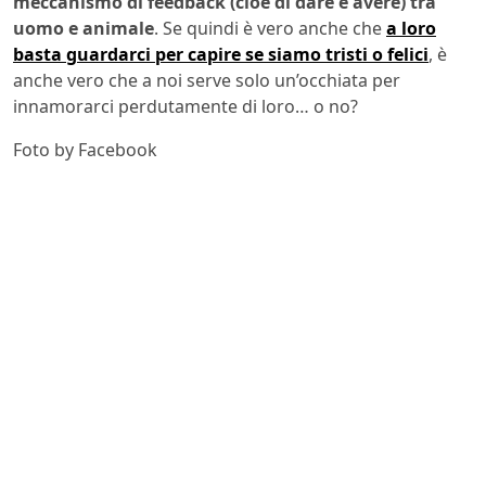
meccanismo di feedback (cioè di dare e avere) tra
uomo e animale
. Se quindi è vero anche che
a loro
basta guardarci per capire se siamo tristi o felici
, è
anche vero che a noi serve solo un’occhiata per
innamorarci perdutamente di loro… o no?
Foto by Facebook