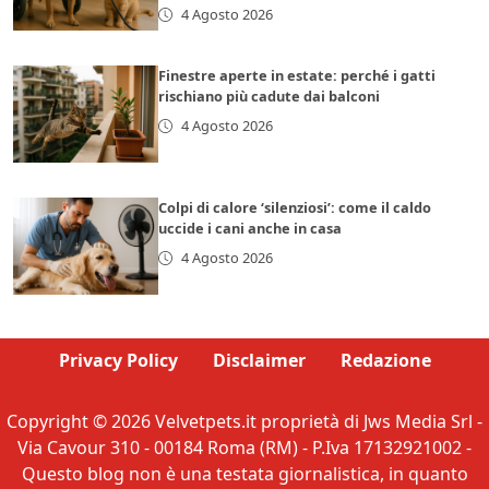
4 Agosto 2026
Finestre aperte in estate: perché i gatti
rischiano più cadute dai balconi
4 Agosto 2026
Colpi di calore ‘silenziosi’: come il caldo
uccide i cani anche in casa
4 Agosto 2026
Privacy Policy
Disclaimer
Redazione
Copyright © 2026 Velvetpets.it proprietà di Jws Media Srl -
Via Cavour 310 - 00184 Roma (RM) - P.Iva 17132921002 -
Questo blog non è una testata giornalistica, in quanto