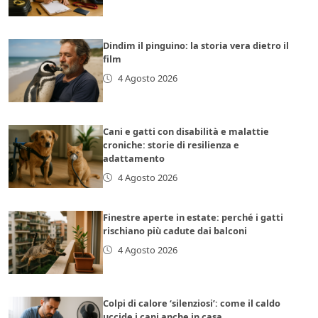
Dindim il pinguino: la storia vera dietro il
film
4 Agosto 2026
Cani e gatti con disabilità e malattie
croniche: storie di resilienza e
adattamento
4 Agosto 2026
Finestre aperte in estate: perché i gatti
rischiano più cadute dai balconi
4 Agosto 2026
Colpi di calore ‘silenziosi’: come il caldo
uccide i cani anche in casa