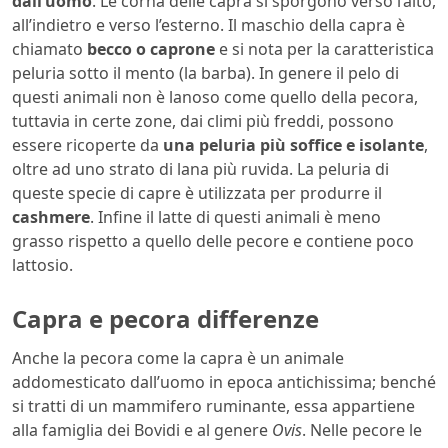
dall’uomo
. Le corna delle capra si sporgono verso l’alto,
all’indietro e verso l’esterno. Il maschio della capra è
chiamato
becco o caprone
e si nota per la caratteristica
peluria sotto il mento (la barba). In genere il pelo di
questi animali non è lanoso come quello della pecora,
tuttavia in certe zone, dai climi più freddi, possono
essere ricoperte da
una peluria più soffice e isolante
,
oltre ad uno strato di lana più ruvida. La peluria di
queste specie di capre è utilizzata per produrre il
cashmere
. Infine il latte di questi animali è meno
grasso rispetto a quello delle pecore e contiene poco
lattosio.
Capra e pecora differenze
Anche la pecora come la capra è un animale
addomesticato dall’uomo in epoca antichissima; benché
si tratti di un mammifero ruminante, essa appartiene
alla famiglia dei Bovidi e al genere
Ovis
. Nelle pecore le