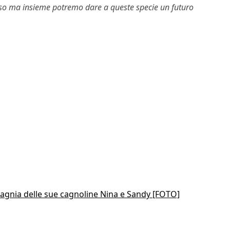
so ma insieme potremo dare a queste specie un futuro
agnia delle sue cagnoline Nina e Sandy [FOTO]