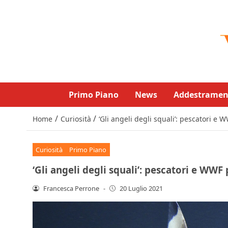
Primo Piano
News
Addestramen
/
/
Home
Curiosità
‘Gli angeli degli squali’: pescatori e
Curiosità
Primo Piano
‘Gli angeli degli squali’: pescatori e WW
Francesca Perrone
-
20 Luglio 2021