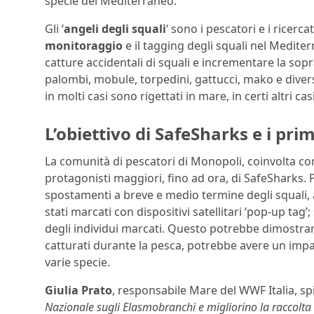
specie del Mediterraneo.
Gli ‘
angeli degli squali
‘ sono i pescatori e i ricerc
monitoraggio
e il tagging degli squali nel Mediter
catture accidentali di squali e incrementare la sop
palombi, mobule, torpedini, gattucci, mako e diverse
in molti casi sono rigettati in mare, in certi altri ca
L’obiettivo di SafeSharks e i primi
La comunità di pescatori di Monopoli, coinvolta con 
protagonisti maggiori, fino ad ora, di SafeSharks.
spostamenti a breve e medio termine degli squali, a
stati marcati con dispositivi satellitari ‘pop-up tag
degli individui marcati. Questo potrebbe dimostrare
catturati durante la pesca, potrebbe avere un impat
varie specie.
Giulia Prato
, responsabile Mare del WWF Italia, spi
Nazionale sugli Elasmobranchi e migliorino la raccolta 