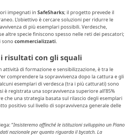
atori impegnati in
SafeSharks
; il progetto prevede il
raneo. L’obiettivo è cercare soluzioni per ridurre le
ravvivenza di più esemplari possibili. Verdesche,
 altre specie finiscono spesso nelle reti dei pescatori;
si sono
commercializzati
.
 risultati con gli squali
attività di formazione e sensibilizzazione, è tra le
 Per comprendere la sopravvivenza dopo la cattura e gli
lcuni esemplari di verdesca (tra i più catturati) sono
’; si è registrata una sopravvivenza superiore all’85%
 che una strategia basata sul rilascio degli esemplari
to positivo sul livello di sopravvivenza generale delle
ega: “
Insisteremo affinché le istituzioni sviluppino un Piano
dati nazionale per quanto riguarda il bycatch. La