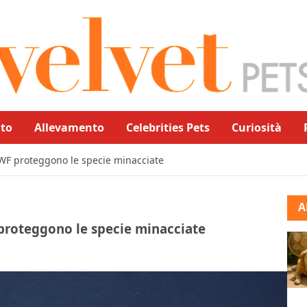
to
Allevamento
Celebrities Pets
Curiosità
 WWF proteggono le specie minacciate
A
F proteggono le specie minacciate