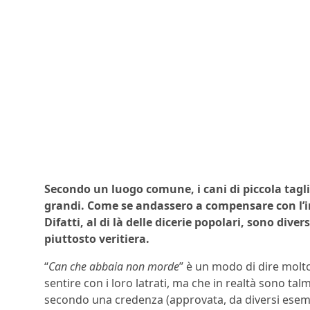
Secondo un luogo comune, i cani di piccola taglia
grandi. Come se andassero a compensare con l’i
Difatti, al di là delle dicerie popolari, sono dive
piuttosto veritiera.
“
Can che abbaia non morde
” è un modo di dire molto
sentire con i loro latrati, ma che in realtà sono ta
secondo una credenza (approvata, da diversi esemp