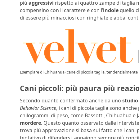
più
aggressivi
rispetto ai quattro zampe di taglia m
compensino con il carattere e con l’
indole
quello c
di essere più minacciosi con ringhiate e abbai cont
Esemplare di Chihuahua (cane di piccola taglia, tendenzialmente 
Cani piccoli: più paura più reazi
Secondo quanto confermato anche da uno
studio
Behavior Science
, i cani di piccola taglia sono anche
chilogrammi di peso, come Bassotti, Chihuahua e Jac
mordere
. Questo quanto osservato dalle interviste
trova più approvazione si basa sul fatto che i cani p
tentativo di difendersi, appaiono sempre più concit