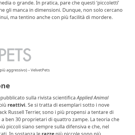
edia o grande. In pratica, pare che questi ‘piccoletti’
he gli manca in dimensioni. Dunque, non solo cercano
inui, ma tentino anche con più facilità di mordere.
più aggressivo) – VelvetPets
one
pubblicato sulla rivista scientifica
Applied Animal
 più
reattivi
. Se si tratta di esemplari sotto i nove
k Russell Terrier, sono i più propensi a tentare di
 a ben 30 proprietari di quattro zampe. La teoria che
iù piccoli siano sempre sulla difensiva e che, nel
ati. In sostanza le
razze
più piccole sono più