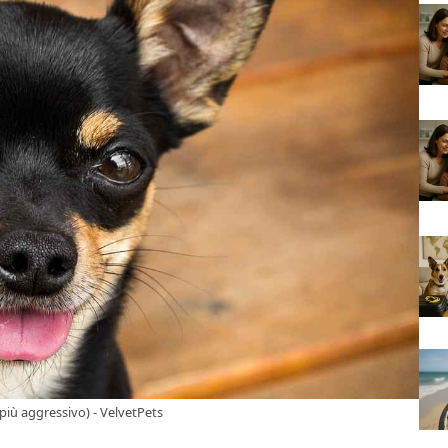
più aggressivo) - VelvetPets