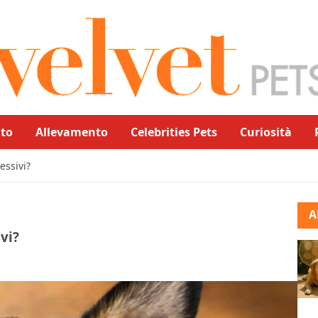
to
Allevamento
Celebrities Pets
Curiosità
essivi?
A
ivi?