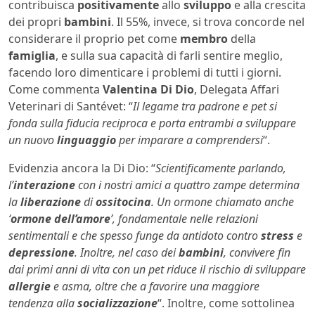
contribuisca
positivamente
allo
sviluppo
e alla crescita
dei propri
bambini
. Il 55%, invece, si trova concorde nel
considerare il proprio pet come
membro
della
famiglia
, e sulla sua capacità di farli sentire meglio,
facendo loro dimenticare i problemi di tutti i giorni.
Come commenta
Valentina
Di Dio
, Delegata Affari
Veterinari di Santévet: “
Il legame tra padrone e pet si
fonda sulla fiducia reciproca e porta entrambi a sviluppare
un nuovo
linguaggio
per imparare a comprendersi
“.
Evidenzia ancora la Di Dio: “
Scientificamente parlando,
l’
interazione
con i nostri amici a quattro zampe determina
la
liberazione
di
ossitocina
. Un ormone chiamato anche
‘
ormone dell’amore
’, fondamentale nelle relazioni
sentimentali e che spesso funge da antidoto contro
stress
e
depressione
. Inoltre, nel caso dei
bambini
, convivere fin
dai primi anni di vita con un pet riduce il rischio di sviluppare
allergie
e asma, oltre che a favorire una maggiore
tendenza alla
socializzazione
“. Inoltre, come sottolinea