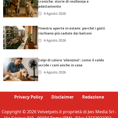
croniche: storie di resilienza e
adattamento
4 Agosto 2026
Finestre aperte in estate: perché i gatti
rischiano più cadute dai balconi
4 Agosto 2026
Colpi di calore ‘silenziosi’: come il caldo
uccide i cani anche in casa
4 Agosto 2026
Privacy Policy
Disclaimer
Redazione
Copyright © 2026 Velvetpets.it proprietà di Jws Media Srl -
Via Cavour 310 - 00184 Roma (RM) - P.Iva 17132921002 -