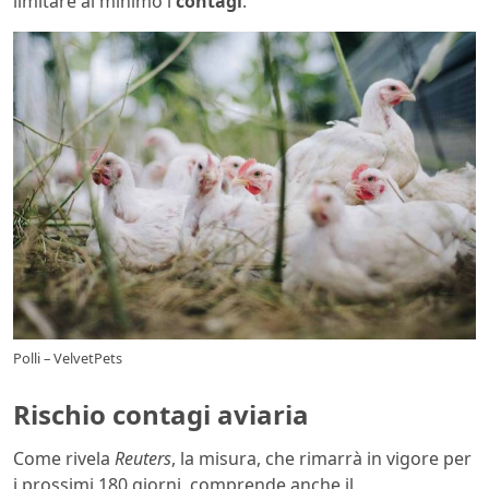
limitare al minimo i
contagi
.
Polli – VelvetPets
Rischio contagi aviaria
Come rivela
Reuters
, la misura, che rimarrà in vigore per
i prossimi 180 giorni, comprende anche il