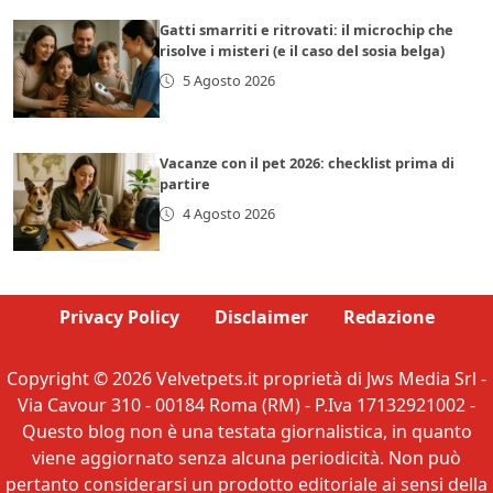
Gatti smarriti e ritrovati: il microchip che
risolve i misteri (e il caso del sosia belga)
5 Agosto 2026
Vacanze con il pet 2026: checklist prima di
partire
4 Agosto 2026
Privacy Policy
Disclaimer
Redazione
Copyright © 2026 Velvetpets.it proprietà di Jws Media Srl -
Via Cavour 310 - 00184 Roma (RM) - P.Iva 17132921002 -
Questo blog non è una testata giornalistica, in quanto
viene aggiornato senza alcuna periodicità. Non può
pertanto considerarsi un prodotto editoriale ai sensi della