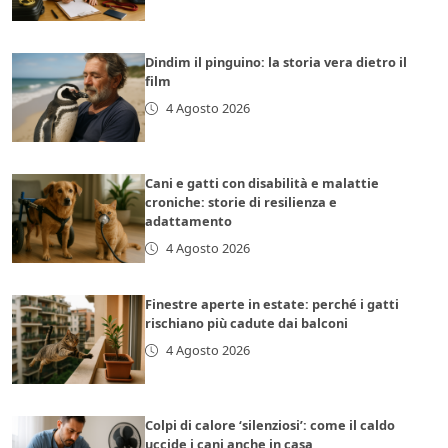
Dindim il pinguino: la storia vera dietro il
film
4 Agosto 2026
Cani e gatti con disabilità e malattie
croniche: storie di resilienza e
adattamento
4 Agosto 2026
Finestre aperte in estate: perché i gatti
rischiano più cadute dai balconi
4 Agosto 2026
Colpi di calore ‘silenziosi’: come il caldo
uccide i cani anche in casa