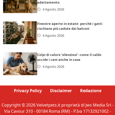
adattamento
4 Agosto 2026
Finestre aperte in estate: perché i gatti
rischiano più cadute dai balconi
4 Agosto 2026
Colpi di calore ‘silenziosi’: come il caldo
uccide i cani anche in casa
4 Agosto 2026
Privacy Policy
Disclaimer
Redazione
Copyright © 2026 Velvetpets.it proprietà di Jws Media Srl -
Via Cavour 310 - 00184 Roma (RM) - P.Iva 17132921002 -