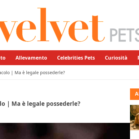
to
Allevamento
Celebrities Pets
Curiosità
acolo | Ma è legale possederle?
A
lo | Ma è legale possederle?