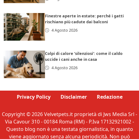
Finestre aperte in estate: perché i gatti
rischiano più cadute dai balconi
4 Agosto 2026
Colpi di calore ‘silenziosi’: come il caldo
uccide i cani anche in casa
4 Agosto 2026
Privacy Policy
Disclaimer
Redazione
Copyright © 2026 Velvetpets.it proprietà di Jws Media Srl -
Via Cavour 310 - 00184 Roma (RM) - P.Iva 17132921002 -
Questo blog non è una testata giornalistica, in quanto
viene aggiornato senza alcuna periodicità. Non può