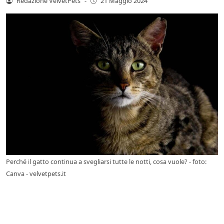
Redazione VelvetPets
-
21 Maggio 2024
Perché il gatto continua a svegliarsi tutte le notti, cosa vuole? - foto:
Canva - velvetpets.it