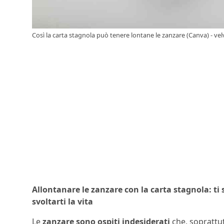
Così la carta stagnola può tenere lontane le zanzare (Canva) - vel
Allontanare le zanzare con la carta stagnola: 
svoltarti la vita
Le
zanzare sono ospiti indesiderati
che, soprattut