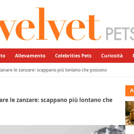
to
Allevamento
Celebrities Pets
Curiosità
ntanare le zanzare: scappano più lontano che possono
A
are le zanzare: scappano più lontano che