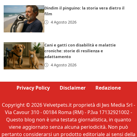
Dindim il pinguino: la storia vera dietro il
film
4 Agosto 2026
Cani e gatti con disabilità e malattie
croniche: storie di resilienza e
adattamento
4 Agosto 2026
Privacy Policy
Disclaimer
Redazione
Copyright © 2026 Velvetpets.it proprietà di Jws Media Srl -
Via Cavour 310 - 00184 Roma (RM) - P.Iva 17132921002 -
Questo blog non è una testata giornalistica, in quanto
viene aggiornato senza alcuna periodicità. Non può
pertanto considerarsi un prodotto editoriale ai sensi della