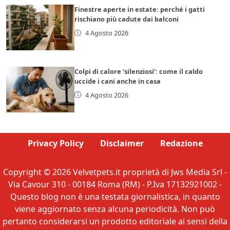
Finestre aperte in estate: perché i gatti
rischiano più cadute dai balconi
4 Agosto 2026
Colpi di calore ‘silenziosi’: come il caldo
uccide i cani anche in casa
4 Agosto 2026
Privacy Policy
Disclaimer
Redazione
Copyright © 2026 Velvetpets.it proprietà di Jws Media Srl -
Via Cavour 310 - 00184 Roma (RM) - P.Iva 17132921002 -
Questo blog non è una testata giornalistica, in quanto
viene aggiornato senza alcuna periodicità. Non può
pertanto considerarsi un prodotto editoriale ai sensi della