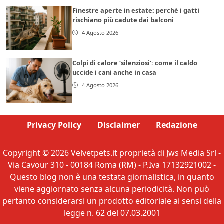
Finestre aperte in estate: perché i gatti
rischiano più cadute dai balconi
4 Agosto 2026
Colpi di calore ‘silenziosi’: come il caldo
uccide i cani anche in casa
4 Agosto 2026
Privacy Policy
Disclaimer
Redazione
Copyright © 2026 Velvetpets.it proprietà di Jws Media Srl -
Via Cavour 310 - 00184 Roma (RM) - P.Iva 17132921002 -
Questo blog non è una testata giornalistica, in quanto
viene aggiornato senza alcuna periodicità. Non può
pertanto considerarsi un prodotto editoriale ai sensi della
legge n. 62 del 07.03.2001