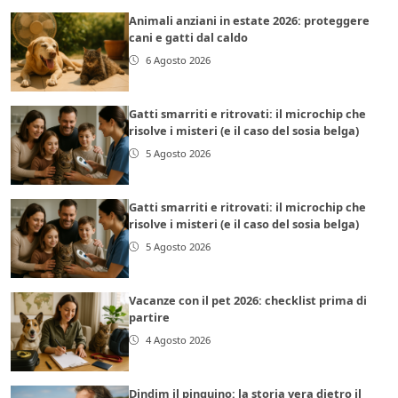
Animali anziani in estate 2026: proteggere
cani e gatti dal caldo
6 Agosto 2026
Gatti smarriti e ritrovati: il microchip che
risolve i misteri (e il caso del sosia belga)
5 Agosto 2026
Gatti smarriti e ritrovati: il microchip che
risolve i misteri (e il caso del sosia belga)
5 Agosto 2026
Vacanze con il pet 2026: checklist prima di
partire
4 Agosto 2026
Dindim il pinguino: la storia vera dietro il