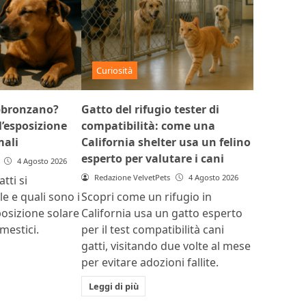
Curiosità
abbronzano?
Gatto del rifugio tester di
l’esposizione
compatibilità: come una
mali
California shelter usa un felino
esperto per valutare i cani
4 Agosto 2026
Redazione VelvetPets
4 Agosto 2026
tti si
e e quali sono i
Scopri come un rifugio in
sposizione solare
California usa un gatto esperto
mestici.
per il test compatibilità cani
gatti, visitando due volte al mese
per evitare adozioni fallite.
Leggi di più