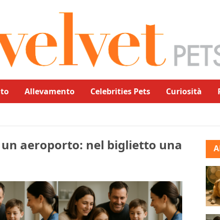
to
Allevamento
Celebrities Pets
Curiosità
n aeroporto: nel biglietto una
A