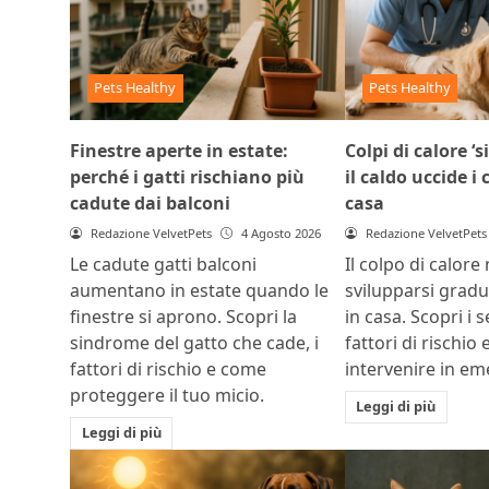
Pets Healthy
Pets Healthy
Finestre aperte in estate:
Colpi di calore ‘s
perché i gatti rischiano più
il caldo uccide i
cadute dai balconi
casa
Redazione VelvetPets
4 Agosto 2026
Redazione VelvetPets
Le cadute gatti balconi
Il colpo di calore
aumentano in estate quando le
svilupparsi grad
finestre si aprono. Scopri la
in casa. Scopri i s
sindrome del gatto che cade, i
fattori di rischio
fattori di rischio e come
intervenire in e
proteggere il tuo micio.
Leggi di più
Leggi di più