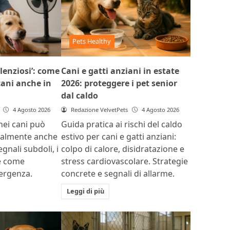
Pets Healthy
ilenziosi’: come
Cani e gatti anziani in estate
 cani anche in
2026: proteggere i pet senior
dal caldo
4 Agosto 2026
Redazione VelvetPets
4 Agosto 2026
 nei cani può
Guida pratica ai rischi del caldo
ualmente anche
estivo per cani e gatti anziani:
egnali subdoli, i
colpo di calore, disidratazione e
 e come
stress cardiovascolare. Strategie
mergenza.
concrete e segnali di allarme.
Leggi di più