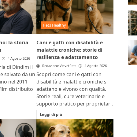
Pets Healthy
o: la storia
Cani e gatti con disabilità e
m
malattie croniche: storie di
resilienza e adattamento
4 Agosto 2026
Redazione VelvetPets
4 Agosto 2026
ria di Dindim il
ile salvato da un
Scopri come cani e gatti con
ano nel 2011
disabilità e malattie croniche si
film distribuito
adattano e vivono con qualità.
Storie reali, cure veterinarie e
supporto pratico per proprietari.
Leggi di più