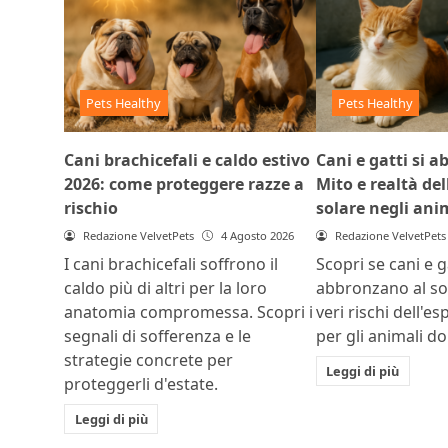
Pets Healthy
Pets Healthy
Cani brachicefali e caldo estivo
Cani e gatti si 
2026: come proteggere razze a
Mito e realtà del
rischio
solare negli ani
Redazione VelvetPets
4 Agosto 2026
Redazione VelvetPets
I cani brachicefali soffrono il
Scopri se cani e ga
caldo più di altri per la loro
abbronzano al sol
anatomia compromessa. Scopri i
veri rischi dell'e
segnali di sofferenza e le
per gli animali do
strategie concrete per
Leggi di più
proteggerli d'estate.
Leggi di più