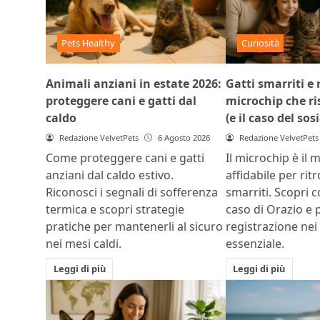
Pets Healthy
Curiosità
Animali anziani in estate 2026:
Gatti smarriti e r
proteggere cani e gatti dal
microchip che ris
caldo
(e il caso del sos
Redazione VelvetPets
6 Agosto 2026
Redazione VelvetPets
Come proteggere cani e gatti
Il microchip è il 
anziani dal caldo estivo.
affidabile per rit
Riconosci i segnali di sofferenza
smarriti. Scopri c
termica e scopri strategie
caso di Orazio e 
pratiche per mantenerli al sicuro
registrazione nei
nei mesi caldi.
essenziale.
Leggi di più
Leggi di più