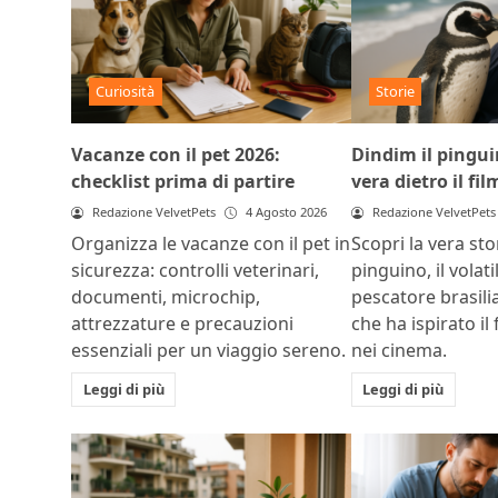
Curiosità
Storie
Vacanze con il pet 2026:
Dindim il pinguin
checklist prima di partire
vera dietro il fil
Redazione VelvetPets
4 Agosto 2026
Redazione VelvetPets
Organizza le vacanze con il pet in
Scopri la vera sto
sicurezza: controlli veterinari,
pinguino, il volat
documenti, microchip,
pescatore brasili
attrezzature e precauzioni
che ha ispirato il 
essenziali per un viaggio sereno.
nei cinema.
Leggi di più
Leggi di più