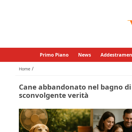
Primo Piano
News
Addestramen
/
Home
Cane abbandonato nel bagno di u
sconvolgente verità