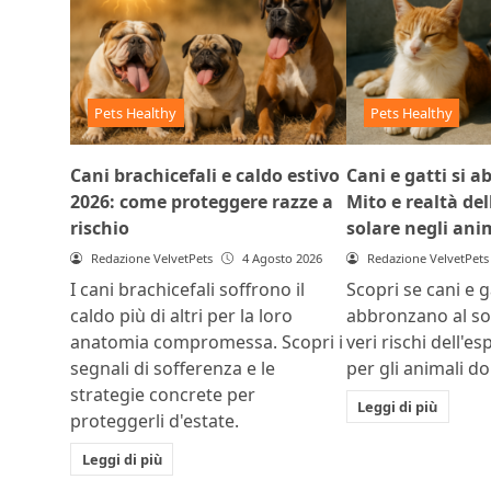
Pets Healthy
Pets Healthy
Cani brachicefali e caldo estivo
Cani e gatti si 
2026: come proteggere razze a
Mito e realtà del
rischio
solare negli ani
Redazione VelvetPets
4 Agosto 2026
Redazione VelvetPets
I cani brachicefali soffrono il
Scopri se cani e ga
caldo più di altri per la loro
abbronzano al sol
anatomia compromessa. Scopri i
veri rischi dell'e
segnali di sofferenza e le
per gli animali do
strategie concrete per
Leggi di più
proteggerli d'estate.
Leggi di più