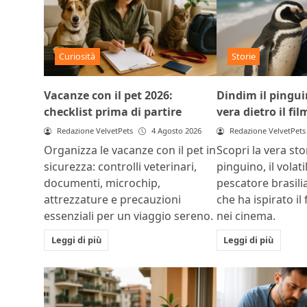
Curiosità
Storie
Vacanze con il pet 2026:
Dindim il pinguin
checklist prima di partire
vera dietro il fil
Redazione VelvetPets
4 Agosto 2026
Redazione VelvetPets
Organizza le vacanze con il pet in
Scopri la vera sto
sicurezza: controlli veterinari,
pinguino, il volat
documenti, microchip,
pescatore brasili
attrezzature e precauzioni
che ha ispirato il 
essenziali per un viaggio sereno.
nei cinema.
Leggi di più
Leggi di più