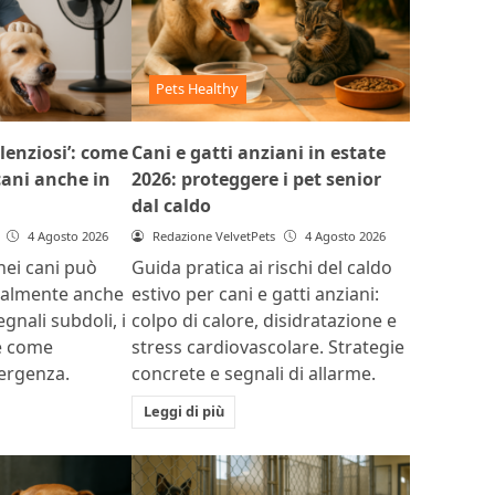
Pets Healthy
ilenziosi’: come
Cani e gatti anziani in estate
 cani anche in
2026: proteggere i pet senior
dal caldo
4 Agosto 2026
Redazione VelvetPets
4 Agosto 2026
 nei cani può
Guida pratica ai rischi del caldo
ualmente anche
estivo per cani e gatti anziani:
egnali subdoli, i
colpo di calore, disidratazione e
 e come
stress cardiovascolare. Strategie
mergenza.
concrete e segnali di allarme.
Leggi di più