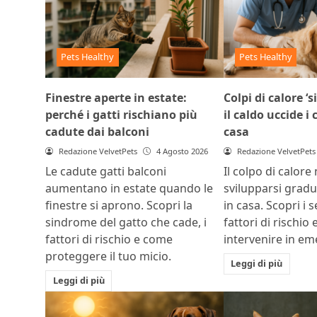
Pets Healthy
Pets Healthy
Finestre aperte in estate:
Colpi di calore ‘s
perché i gatti rischiano più
il caldo uccide i
cadute dai balconi
casa
Redazione VelvetPets
4 Agosto 2026
Redazione VelvetPets
Le cadute gatti balconi
Il colpo di calore
aumentano in estate quando le
svilupparsi grad
finestre si aprono. Scopri la
in casa. Scopri i s
sindrome del gatto che cade, i
fattori di rischio
fattori di rischio e come
intervenire in e
proteggere il tuo micio.
Leggi di più
Leggi di più