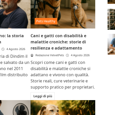
Pets Healthy
o: la storia
Cani e gatti con disabilità e
m
malattie croniche: storie di
resilienza e adattamento
4 Agosto 2026
Redazione VelvetPets
4 Agosto 2026
ria di Dindim il
ile salvato da un
Scopri come cani e gatti con
ano nel 2011
disabilità e malattie croniche si
film distribuito
adattano e vivono con qualità.
Storie reali, cure veterinarie e
supporto pratico per proprietari.
Leggi di più