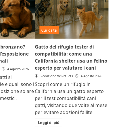
Curiosità
abbronzano?
Gatto del rifugio tester di
l’esposizione
compatibilità: come una
mali
California shelter usa un felino
esperto per valutare i cani
4 Agosto 2026
Redazione VelvetPets
4 Agosto 2026
tti si
e e quali sono i
Scopri come un rifugio in
sposizione solare
California usa un gatto esperto
mestici.
per il test compatibilità cani
gatti, visitando due volte al mese
per evitare adozioni fallite.
Leggi di più