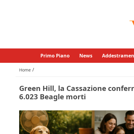
Primo Piano
News
Addestramen
/
Home
Green Hill, la Cassazione confer
6.023 Beagle morti