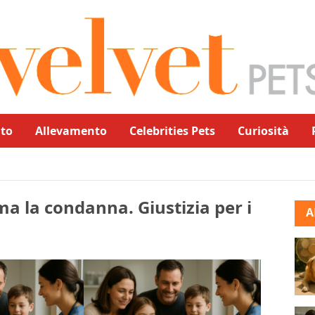
to
Allevamento
Celebrities Pets
Curiosità
ma la condanna. Giustizia per i
A