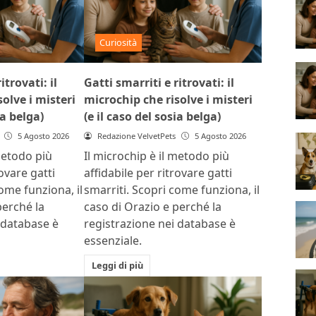
Curiosità
itrovati: il
Gatti smarriti e ritrovati: il
olve i misteri
microchip che risolve i misteri
ia belga)
(e il caso del sosia belga)
5 Agosto 2026
Redazione VelvetPets
5 Agosto 2026
metodo più
Il microchip è il metodo più
rovare gatti
affidabile per ritrovare gatti
ome funziona, il
smarriti. Scopri come funziona, il
perché la
caso di Orazio e perché la
 database è
registrazione nei database è
essenziale.
Leggi di più