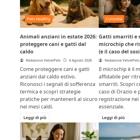
Pets Healthy
Curiosità
Animali anziani in estate 2026:
Gatti smarriti e r
proteggere cani e gatti dal
microchip che ris
caldo
(e il caso del sos
Redazione VelvetPets
6 Agosto 2026
Redazione VelvetPets
Come proteggere cani e gatti
Il microchip è il 
anziani dal caldo estivo.
affidabile per rit
Riconosci i segnali di sofferenza
smarriti. Scopri c
termica e scopri strategie
caso di Orazio e 
pratiche per mantenerli al sicuro
registrazione nei
nei mesi caldi.
essenziale.
Leggi di più
Leggi di più