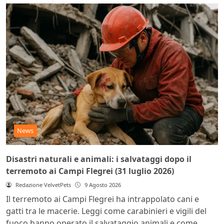
News
Disastri naturali e animali: i salvataggi dopo il
terremoto ai Campi Flegrei (31 luglio 2026)
Redazione VelvetPets
9 Agosto 2026
Il terremoto ai Campi Flegrei ha intrappolato cani e
gatti tra le macerie. Leggi come carabinieri e vigili del
fuoco hanno operato il salvataggio animali e come