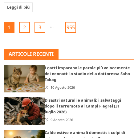
Leggi di più
...
1
2
3
955
ARTICOLI RECENTI
I gatti imparano le parole più velocemente
dei neonati: lo studio della dottoressa Saho
Takagi
10 Agosto 2026
Disastri naturali e animali: i salvataggi
dopo il terremoto ai Campi Flegrei (31
luglio 2026)
9 Agosto 2026
Caldo estivo e animali domestici: colpi di