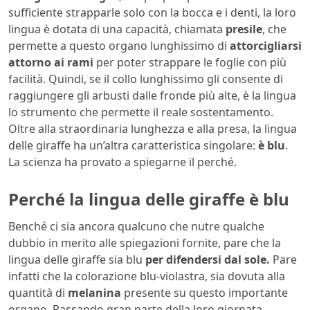
sufficiente strapparle solo con la bocca e i denti, la loro
lingua è dotata di una capacità, chiamata
presile
, che
permette a questo organo lunghissimo di
attorcigliarsi
attorno ai rami
per poter strappare le foglie con più
facilità. Quindi, se il collo lunghissimo gli consente di
raggiungere gli arbusti dalle fronde più alte, è la lingua
lo strumento che permette il reale sostentamento.
Oltre alla straordinaria lunghezza e alla presa, la lingua
delle giraffe ha un’altra caratteristica singolare:
è blu
.
La scienza ha provato a spiegarne il perché.
Perché la lingua delle giraffe è blu
Benché ci sia ancora qualcuno che nutre qualche
dubbio in merito alle spiegazioni fornite, pare che la
lingua delle giraffe sia blu
per difendersi dal sole.
Pare
infatti che la colorazione blu-violastra, sia dovuta alla
quantità di
melanina
presente su questo importante
organo. Passando gran parte della loro giornata