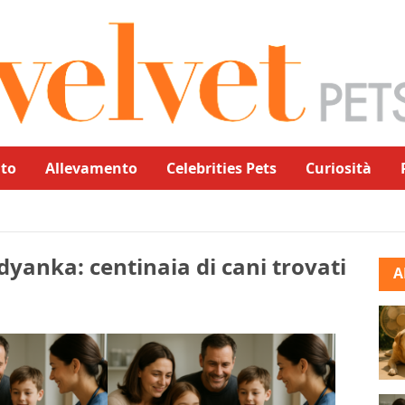
to
Allevamento
Celebrities Pets
Curiosità
dyanka: centinaia di cani trovati
A