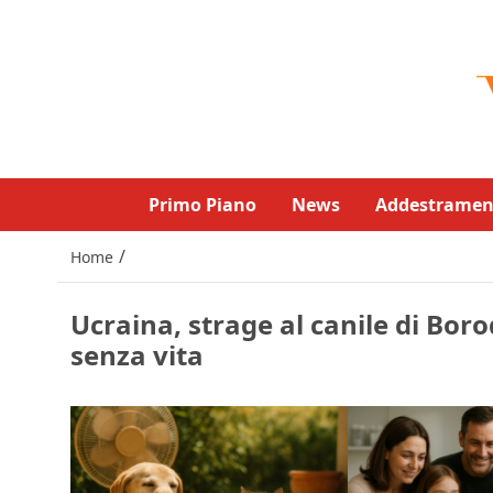
Primo Piano
News
Addestramen
/
Home
Ucraina, strage al canile di Boro
senza vita