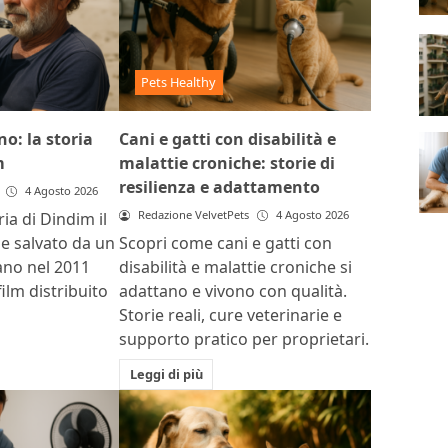
Pets Healthy
o: la storia
Cani e gatti con disabilità e
m
malattie croniche: storie di
resilienza e adattamento
4 Agosto 2026
Redazione VelvetPets
4 Agosto 2026
ria di Dindim il
ile salvato da un
Scopri come cani e gatti con
ano nel 2011
disabilità e malattie croniche si
film distribuito
adattano e vivono con qualità.
Storie reali, cure veterinarie e
supporto pratico per proprietari.
Leggi di più