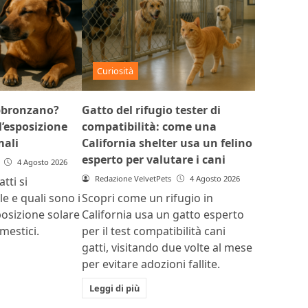
Curiosità
abbronzano?
Gatto del rifugio tester di
l’esposizione
compatibilità: come una
mali
California shelter usa un felino
esperto per valutare i cani
4 Agosto 2026
Redazione VelvetPets
4 Agosto 2026
tti si
e e quali sono i
Scopri come un rifugio in
sposizione solare
California usa un gatto esperto
mestici.
per il test compatibilità cani
gatti, visitando due volte al mese
per evitare adozioni fallite.
Leggi di più