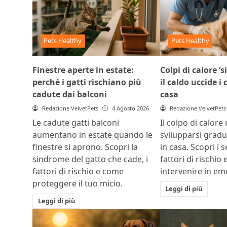
Pets Healthy
Pets Healthy
Finestre aperte in estate:
Colpi di calore ‘s
perché i gatti rischiano più
il caldo uccide i
cadute dai balconi
casa
Redazione VelvetPets
4 Agosto 2026
Redazione VelvetPets
Le cadute gatti balconi
Il colpo di calore
aumentano in estate quando le
svilupparsi grad
finestre si aprono. Scopri la
in casa. Scopri i s
sindrome del gatto che cade, i
fattori di rischio
fattori di rischio e come
intervenire in e
proteggere il tuo micio.
Leggi di più
Leggi di più