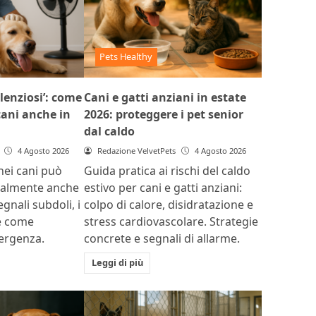
Pets Healthy
ilenziosi’: come
Cani e gatti anziani in estate
 cani anche in
2026: proteggere i pet senior
dal caldo
4 Agosto 2026
Redazione VelvetPets
4 Agosto 2026
 nei cani può
Guida pratica ai rischi del caldo
ualmente anche
estivo per cani e gatti anziani:
egnali subdoli, i
colpo di calore, disidratazione e
 e come
stress cardiovascolare. Strategie
mergenza.
concrete e segnali di allarme.
Leggi di più