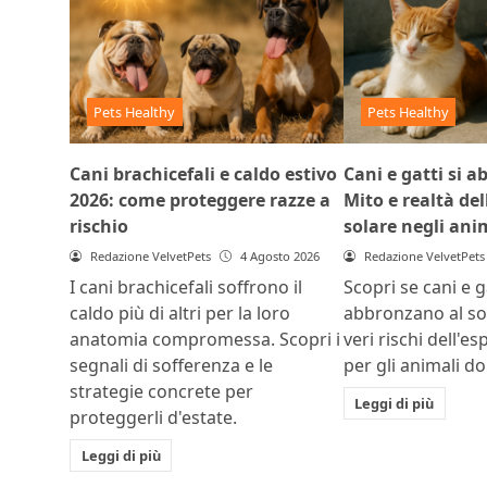
Pets Healthy
Pets Healthy
Cani brachicefali e caldo estivo
Cani e gatti si 
2026: come proteggere razze a
Mito e realtà del
rischio
solare negli ani
Redazione VelvetPets
4 Agosto 2026
Redazione VelvetPets
I cani brachicefali soffrono il
Scopri se cani e ga
caldo più di altri per la loro
abbronzano al sol
anatomia compromessa. Scopri i
veri rischi dell'e
segnali di sofferenza e le
per gli animali do
strategie concrete per
Leggi di più
proteggerli d'estate.
Leggi di più