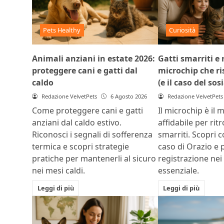
Pets Healthy
Curiosità
Animali anziani in estate 2026:
Gatti smarriti e r
proteggere cani e gatti dal
microchip che ris
caldo
(e il caso del sos
Redazione VelvetPets
6 Agosto 2026
Redazione VelvetPets
Come proteggere cani e gatti
Il microchip è il 
anziani dal caldo estivo.
affidabile per rit
Riconosci i segnali di sofferenza
smarriti. Scopri c
termica e scopri strategie
caso di Orazio e 
pratiche per mantenerli al sicuro
registrazione nei
nei mesi caldi.
essenziale.
Leggi di più
Leggi di più