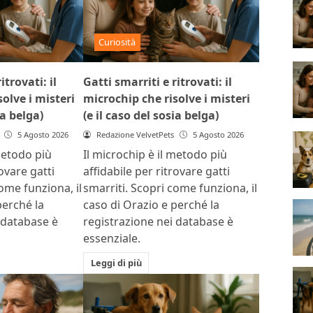
Curiosità
itrovati: il
Gatti smarriti e ritrovati: il
olve i misteri
microchip che risolve i misteri
ia belga)
(e il caso del sosia belga)
5 Agosto 2026
Redazione VelvetPets
5 Agosto 2026
metodo più
Il microchip è il metodo più
rovare gatti
affidabile per ritrovare gatti
ome funziona, il
smarriti. Scopri come funziona, il
perché la
caso di Orazio e perché la
 database è
registrazione nei database è
essenziale.
Leggi di più