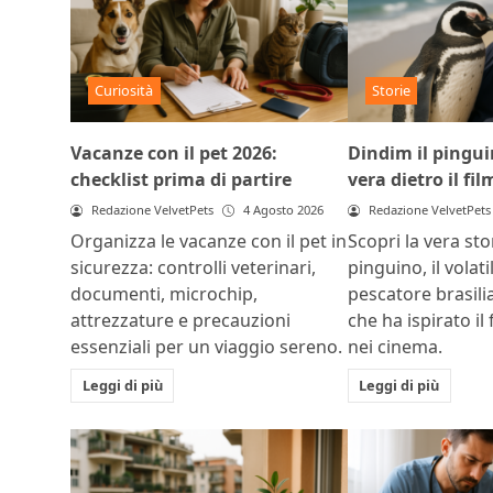
Curiosità
Storie
Vacanze con il pet 2026:
Dindim il pinguin
checklist prima di partire
vera dietro il fil
Redazione VelvetPets
4 Agosto 2026
Redazione VelvetPets
Organizza le vacanze con il pet in
Scopri la vera sto
sicurezza: controlli veterinari,
pinguino, il volat
documenti, microchip,
pescatore brasili
attrezzature e precauzioni
che ha ispirato il 
essenziali per un viaggio sereno.
nei cinema.
Leggi di più
Leggi di più