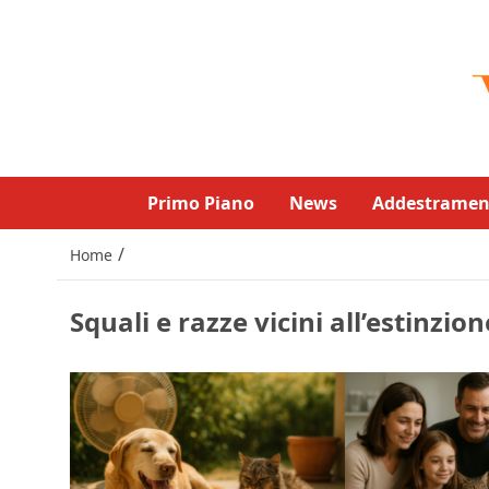
Primo Piano
News
Addestramen
/
Home
Squali e razze vicini all’estinzion