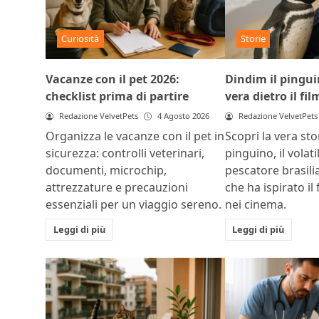
Curiosità
Storie
Vacanze con il pet 2026:
Dindim il pinguin
checklist prima di partire
vera dietro il fil
Redazione VelvetPets
4 Agosto 2026
Redazione VelvetPets
Organizza le vacanze con il pet in
Scopri la vera sto
sicurezza: controlli veterinari,
pinguino, il volat
documenti, microchip,
pescatore brasili
attrezzature e precauzioni
che ha ispirato il 
essenziali per un viaggio sereno.
nei cinema.
Leggi di più
Leggi di più