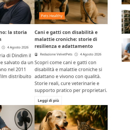
Pets Healthy
o: la storia
Cani e gatti con disabilità e
m
malattie croniche: storie di
resilienza e adattamento
4 Agosto 2026
Redazione VelvetPets
4 Agosto 2026
ria di Dindim il
ile salvato da un
Scopri come cani e gatti con
ano nel 2011
disabilità e malattie croniche si
film distribuito
adattano e vivono con qualità.
Storie reali, cure veterinarie e
supporto pratico per proprietari.
Leggi di più