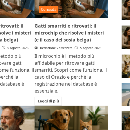
Curiosità
itrovati: il
Gatti smarriti e ritrovati: il
olve i misteri
microchip che risolve i misteri
ia belga)
(e il caso del sosia belga)
5 Agosto 2026
Redazione VelvetPets
5 Agosto 2026
metodo più
Il microchip è il metodo più
rovare gatti
affidabile per ritrovare gatti
ome funziona, il
smarriti. Scopri come funziona, il
perché la
caso di Orazio e perché la
 database è
registrazione nei database è
essenziale.
Leggi di più