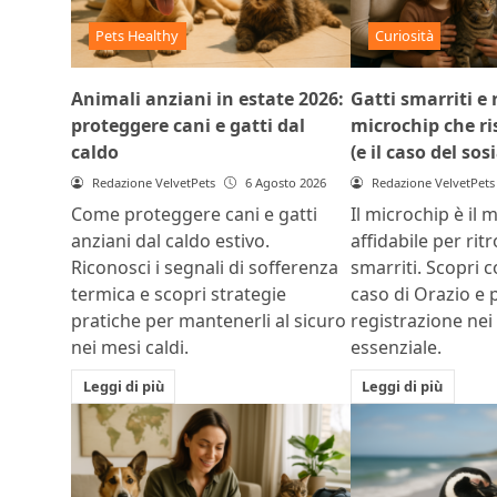
Pets Healthy
Curiosità
Animali anziani in estate 2026:
Gatti smarriti e r
proteggere cani e gatti dal
microchip che ris
caldo
(e il caso del sos
Redazione VelvetPets
6 Agosto 2026
Redazione VelvetPets
Come proteggere cani e gatti
Il microchip è il 
anziani dal caldo estivo.
affidabile per rit
Riconosci i segnali di sofferenza
smarriti. Scopri c
termica e scopri strategie
caso di Orazio e 
pratiche per mantenerli al sicuro
registrazione nei
nei mesi caldi.
essenziale.
Leggi di più
Leggi di più