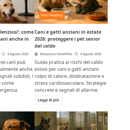
Pets Healthy
ilenziosi’: come
Cani e gatti anziani in estate
 cani anche in
2026: proteggere i pet senior
dal caldo
4 Agosto 2026
Redazione VelvetPets
4 Agosto 2026
 nei cani può
Guida pratica ai rischi del caldo
ualmente anche
estivo per cani e gatti anziani:
egnali subdoli, i
colpo di calore, disidratazione e
 e come
stress cardiovascolare. Strategie
mergenza.
concrete e segnali di allarme.
Leggi di più