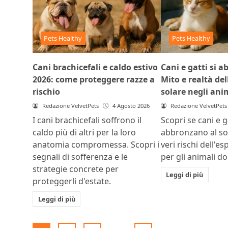
Pets Healthy
Pets Healthy
Cani brachicefali e caldo estivo
Cani e gatti si 
2026: come proteggere razze a
Mito e realtà del
rischio
solare negli ani
Redazione VelvetPets
4 Agosto 2026
Redazione VelvetPets
I cani brachicefali soffrono il
Scopri se cani e ga
caldo più di altri per la loro
abbronzano al sol
anatomia compromessa. Scopri i
veri rischi dell'e
segnali di sofferenza e le
per gli animali do
strategie concrete per
Leggi di più
proteggerli d'estate.
Leggi di più