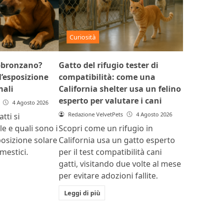
Curiosità
abbronzano?
Gatto del rifugio tester di
l’esposizione
compatibilità: come una
mali
California shelter usa un felino
esperto per valutare i cani
4 Agosto 2026
Redazione VelvetPets
4 Agosto 2026
tti si
e e quali sono i
Scopri come un rifugio in
sposizione solare
California usa un gatto esperto
mestici.
per il test compatibilità cani
gatti, visitando due volte al mese
per evitare adozioni fallite.
Leggi di più