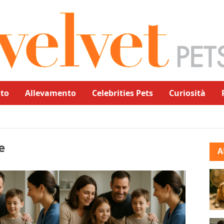
to
Allevamento
Celebrities Pets
Curiosità
e
A