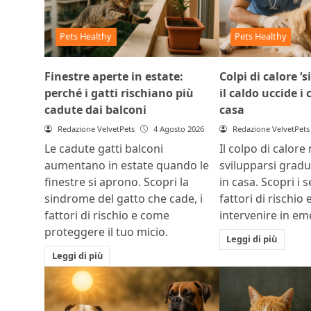
Pets Healthy
Pets Healthy
Finestre aperte in estate:
Colpi di calore ‘s
perché i gatti rischiano più
il caldo uccide i
cadute dai balconi
casa
Redazione VelvetPets
4 Agosto 2026
Redazione VelvetPets
Le cadute gatti balconi
Il colpo di calore
aumentano in estate quando le
svilupparsi grad
finestre si aprono. Scopri la
in casa. Scopri i s
sindrome del gatto che cade, i
fattori di rischio
fattori di rischio e come
intervenire in e
proteggere il tuo micio.
Leggi di più
Leggi di più